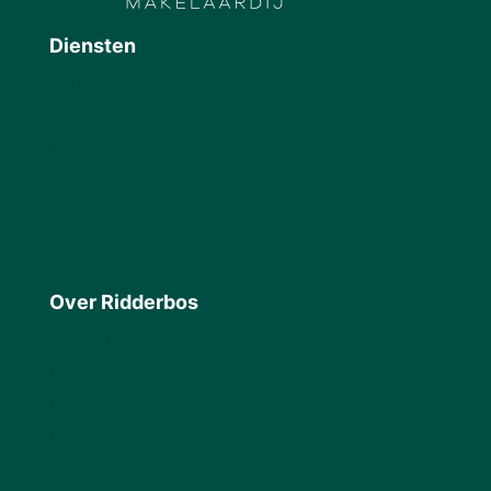
Diensten
Verkoopmakelaar
Aankoopmakelaar
Taxatie
Sneak Preview
Verkoopadvies
Over Ridderbos
Over ons
Ons team
Review
Contact