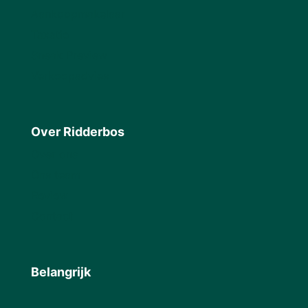
Aankoopmakelaar
Taxatie
Sneak Preview
Verkoopadvies
Over Ridderbos
Over ons
Ons team
Review
Contact
Belangrijk