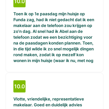
10.0
Toen ik op 1e paasdag mijn huisje op
Funda zag, had ik niet gedacht dat ik een
makelaar aan de telefoon zou krijgen op
zo'n dag. Al snel had ik Abel aan de
telefoon zodat we een bezichtiging voor
na de paasdagen konden plannen. Toen,
in die tijd wilde ik zo snel mogelijk dingen
rond maken, zodat ik op mezelf kon
wonen in mijn huisje (waar ik nu, met nog
steeds heel veel plezier woon). Abel heeft
dit heel goed aangevoeld en heeft mij
heel goed geholpen met het rond maken
van zaken zodat ik mijn eerste huis komt
10.0
kopen. Zelfs met mijn werkgever heeft hij
de papieren op orde gemaakt. Abel is een
Vlotte, vriendelijke, representatieve
betrokken makelaar die het beste met je
makelaar. Goed en duidelijk advies
voor heeft. Zo heeft hij mij ook geholpen