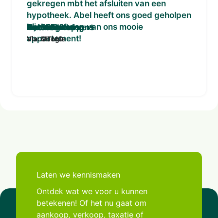
gekregen mbt het afsluiten van een
bij mijn eerste belastingaangifte (sinds
hypotheek. Abel heeft ons goed geholpen
dat ik mijn huis heb gekocht)!
bij de aankoop van ons mooie
Anoniem
Peterd
Pia Schmaal
Anoniem
Geerling
Nathalie kappert
Freddie Hensens
Dutch Q
Karin Starke
Debbie Koning
appartement!
Via: MTMO
Via: MTMO
Via: Google
Via: MTMO
Via: MTMO
Via: MTMO
Via: Google
Via: Google
Via: Google
Via: Google
Laten we kennismaken
Ontdek wat we voor u kunnen
betekenen! Of het nu gaat om
aankoop, verkoop, taxatie of