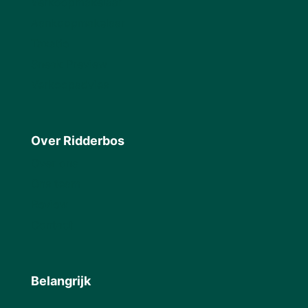
Verkoopmakelaar
Aankoopmakelaar
Taxatie
Sneak Preview
Verkoopadvies
Over Ridderbos
Over ons
Ons team
Review
Contact
Belangrijk